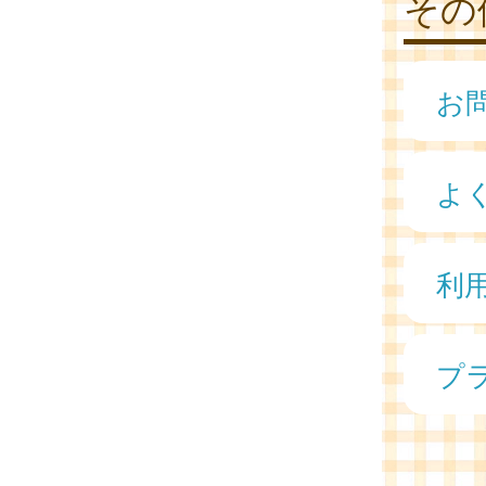
その
お
よ
利
プ