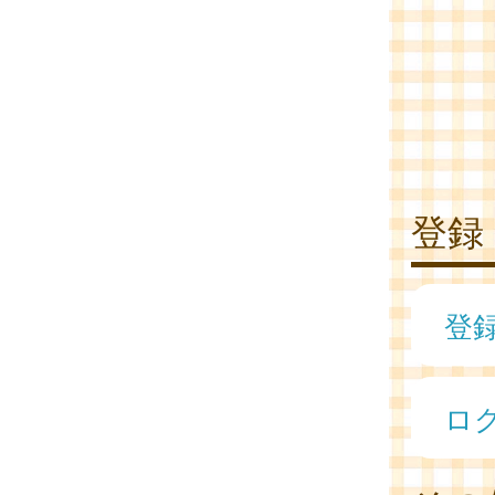
登録
登
ロ