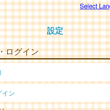
Select La
設定
・ログイン
録
グイン