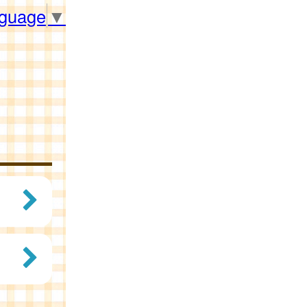
nguage
▼