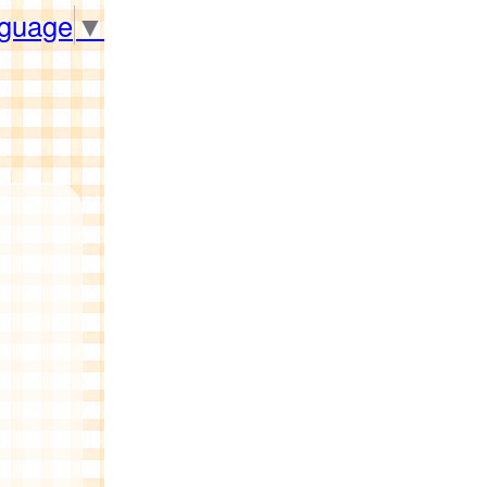
nguage
▼