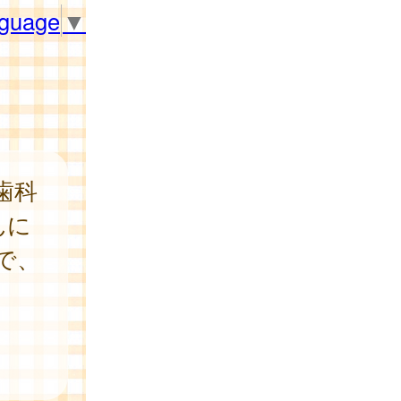
nguage
▼
歯科
んに
で、