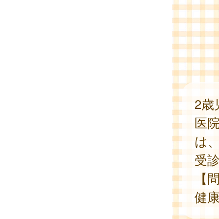
2
医
は
受
【
健康