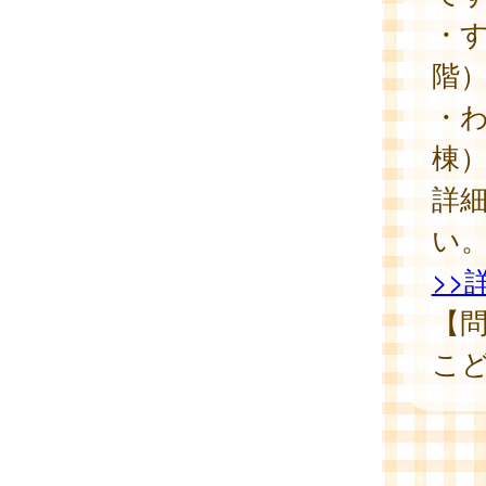
・
階
・
棟
詳
い
>>
【
こど