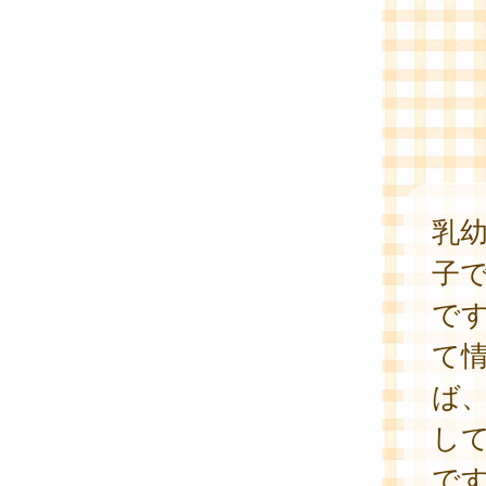
乳
子
で
て
ば
し
で