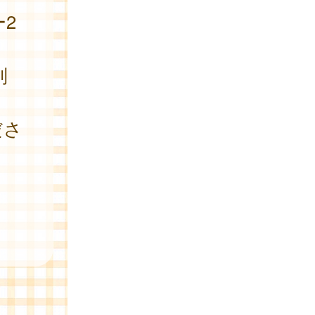
2
別
ださ