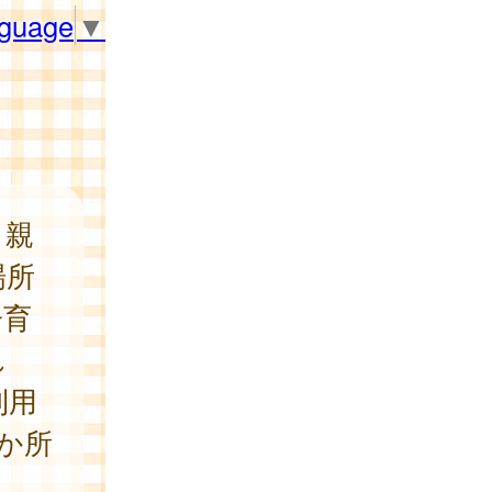
nguage
▼
、親
場所
子育
れ
利用
か所