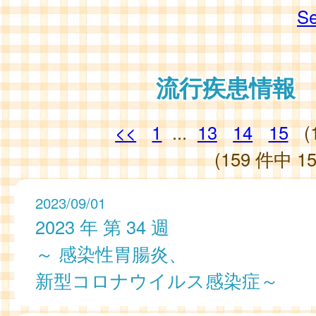
Se
流行疾患情報
<<
1
...
13
14
15
(
(159 件中 15
2023/09/01
2023 年 第 34 週
～ 感染性胃腸炎、
新型コロナウイルス感染症～