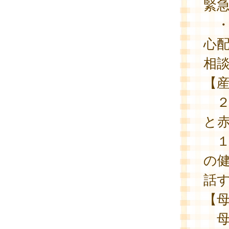
緊
・
心
相
【
２
と
１
の
話
【
母