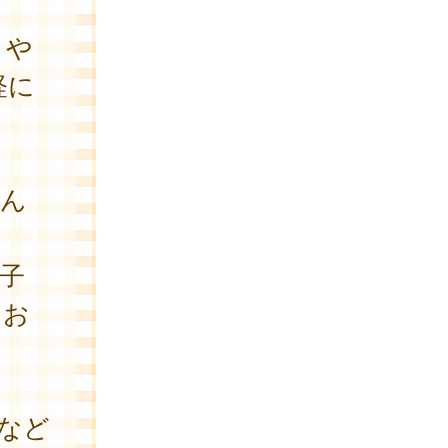
とや
軽に
ん
子
とお
など