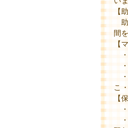
い
【
助
間
【
・
・
・
こ
【
・
・