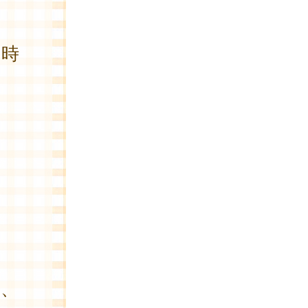
時
っ
、