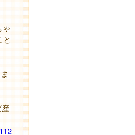
ちゃ
こと
きま
ば産
112