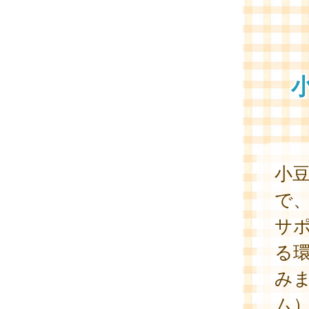
小
で
サ
る
み
ム