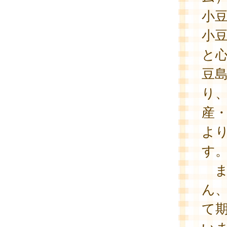
小
小
と
豆
り
産
よ
す
ま
ん
て