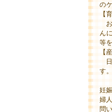
の
【
お
ん
等
【
日
す
妊
婦
問