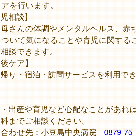
ケアを行います。
育児相談】
母さんの体調やメンタルヘルス、赤
について気になることや育児に関する
を相談できます。
産後ケア】
帰り・宿泊・訪問サービスを利用で
。
娠・出産や育児など心配なことがあれ
人科までご相談ください。
い合わせ先：小豆島中央病院
0879-75-