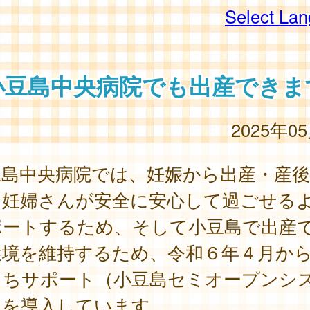
Select La
小豆島中央病院でも出産できま
2025年0
豆島中央病院では、妊娠から出産・産
、妊婦さんが安全に安心して過ごせる
ポートするため、そして小豆島で出産
環境を維持するため、令和６年４月か
まちサポート（小豆島セミオープンシ
）を導入しています。