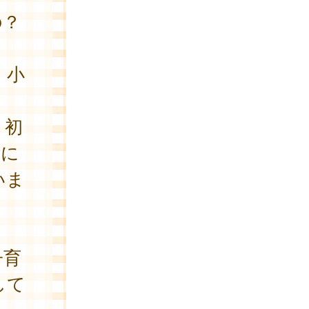
の？
、小
お
、初
断に
いま
さ
子育
して