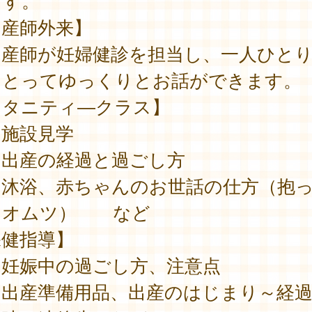
ます。
助産師外来】
産師が妊婦健診を担当し、一人ひとり
をとってゆっくりとお話ができます。
マタニティ―クラス】
施設見学
出産の経過と過ごし方
沐浴、赤ちゃんのお世話の仕方（抱
・オムツ） など
保健指導】
妊娠中の過ごし方、注意点
出産準備用品、出産のはじまり～経過