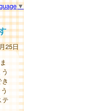
nguage
▼
す
5月25日
後ま
よう
でき
らう
ステ