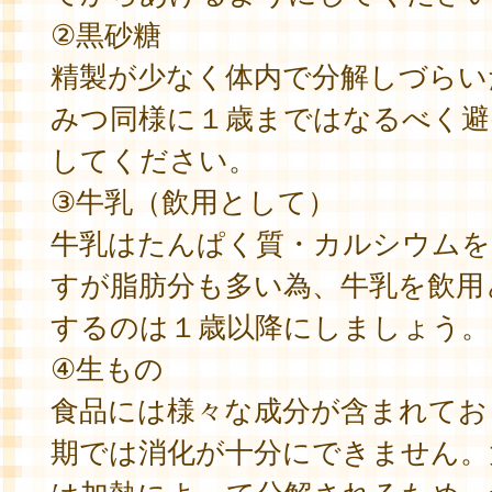
②黒砂糖
精製が少なく体内で分解しづらい
みつ同様に１歳まではなるべく避
してください。
③牛乳（飲用として）
牛乳はたんぱく質・カルシウムを
すが脂肪分も多い為、牛乳を飲用
するのは１歳以降にしましょう。
④生もの
食品には様々な成分が含まれてお
期では消化が十分にできません。