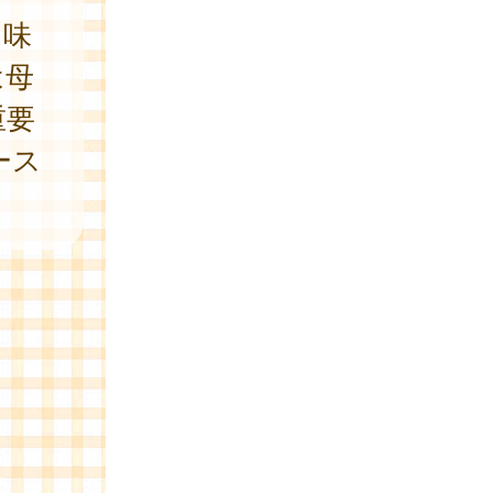
、味
は母
重要
ース