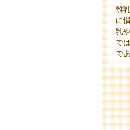
離
に
乳
で
で