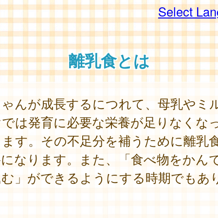
Select La
離乳食とは
ちゃんが成長するにつれて、母乳やミ
けでは発育に必要な栄養が足りなくな
きます。その不足分を補うために離乳
要になります。また、「食べ物をかん
込む」ができるようにする時期でもあ
。